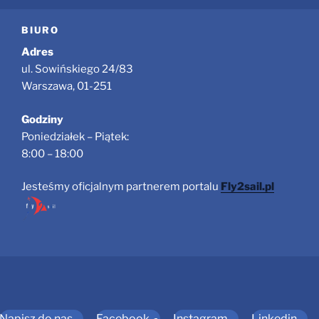
BIURO
Adres
ul. Sowińskiego 24/83
Warszawa, 01-251
Godziny
Poniedziałek – Piątek:
8:00 – 18:00
Jesteśmy oficjalnym partnerem portalu
Fly2sail.pl
Napisz do nas
Facebook
Instagram
Linkedin