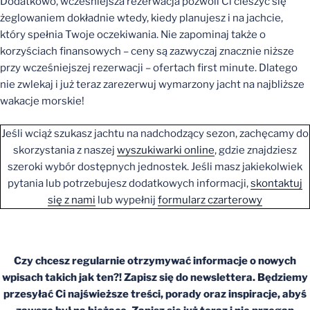
Dodatkowo, wcześniejsza rezerwacja pozwoli Ci cieszyć się
żeglowaniem dokładnie wtedy, kiedy planujesz i na jachcie,
który spełnia Twoje oczekiwania. Nie zapominaj także o
korzyściach finansowych – ceny są zazwyczaj znacznie niższe
przy wcześniejszej rezerwacji – ofertach first minute. Dlatego
nie zwlekaj i już teraz zarezerwuj wymarzony jacht na najbliższe
wakacje morskie!
Jeśli wciąż szukasz jachtu na nadchodzący sezon, zachęcamy do
skorzystania z naszej
wyszukiwarki onlin
e
, gdzie znajdziesz
szeroki wybór dostępnych jednostek. Jeśli masz jakiekolwiek
pytania lub potrzebujesz dodatkowych informacji,
skontaktuj
się z nami
lub wypełnij
formularz czarterowy
Czy chcesz regularnie otrzymywać informacje o nowych
wpisach takich jak ten?! Zapisz się do newslettera. Będziemy
przesyłać Ci najświeższe treści, porady oraz inspiracje, abyś