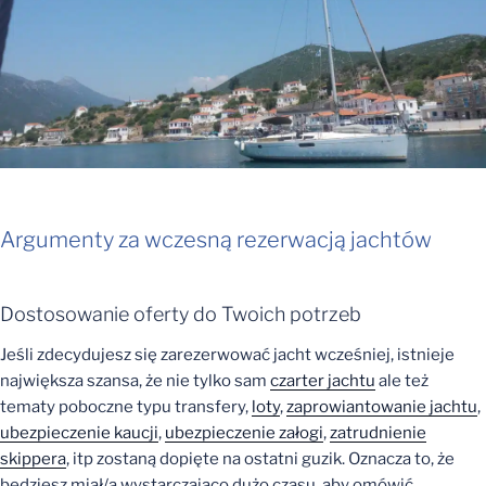
Argumenty za wczesną rezerwacją jachtów
Dostosowanie oferty do Twoich potrzeb
Jeśli zdecydujesz się zarezerwować jacht wcześniej, istnieje
największa szansa, że nie tylko sam
czarter jachtu
ale też
tematy poboczne typu transfery,
loty
,
zaprowiantowanie jachtu
,
ubezpieczenie kaucji
,
ubezpieczenie załogi
,
zatrudnienie
skippera
, itp zostaną dopięte na ostatni guzik. Oznacza to, że
będziesz miał/a wystarczająco dużo czasu, aby omówić