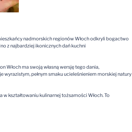
y to mieszkańcy nadmorskich regionów Włoch odkryli bogactwo
dno z najbardziej ikonicznych dań kuchni
ion Włoch ma swoją własną wersję tego dania,
taje wyrazistym, pełnym smaku ucieleśnieniem morskiej natury
ła w kształtowaniu kulinarnej tożsamości Włoch. To