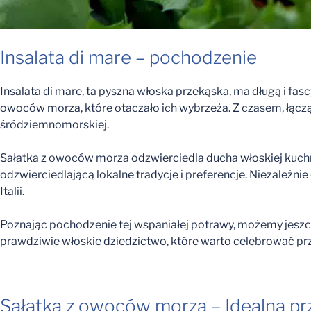
Insalata di mare – pochodzenie
Insalata di mare, ta pyszna włoska przekąska, ma długą i fa
owoców morza, które otaczało ich wybrzeża. Z czasem, łącząc t
śródziemnomorskiej.
Sałatka z owoców morza odzwierciedla ducha włoskiej kuchni
odzwierciedlającą lokalne tradycje i preferencje. Niezależn
Italii.
Poznając pochodzenie tej wspaniałej potrawy, możemy jeszcze
prawdziwie włoskie dziedzictwo, które warto celebrować przy
Sałatka z owoców morza – Idealna pr