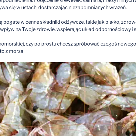
a podniebienia. Połączenie krewetek, kalmara, małży i inny
ywa się w ustach, dostarczając niezapomnianych wrażeń.
 bogate w cenne składniki odżywcze, takie jak białko, zdrow
pływ na Twoje zdrowie, wspierając układ odpornościowy i 
emnomorskiej, czy po prostu chcesz spróbować czegoś nowego
to z morza!