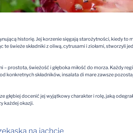
scynującą historię. Jej korzenie sięgają starożytności, kied
e świeże składniki z oliwą, cytrusami i ziołami, stworzyli je
 – prostota, świeżość i głęboka miłość do morza. Każdy reg
ie od konkretnych składników, insalata di mare zawsze pozos
 głębiej docenić jej wyjątkowy charakter i rolę, jaką odegra
 każdej okazji.
zekąska na jachcie