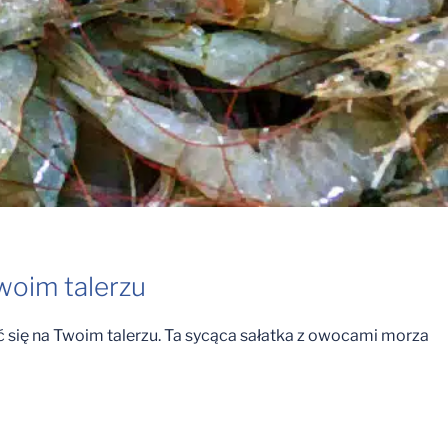
woim talerzu
 się na Twoim talerzu. Ta sycąca sałatka z owocami morza