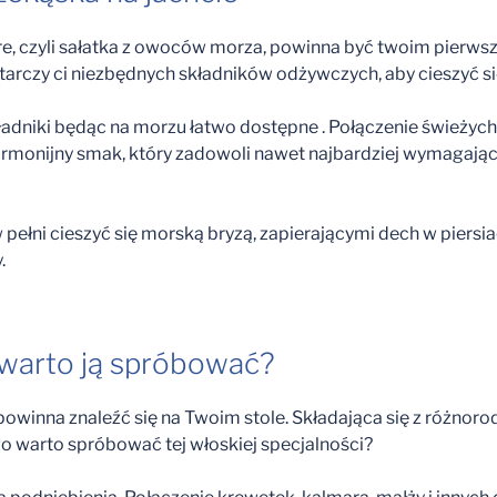
di mare, czyli sałatka z owoców morza, powinna być twoim pie
starczy ci niezbędnych składników odżywczych, aby cieszyć si
składniki będąc na morzu łatwo dostępne . Połączenie świeżyc
monijny smak, który zadowoli nawet najbardziej wymagającyc
 w pełni cieszyć się morską bryzą, zapierającymi dech w pier
.
o warto ją spróbować?
powinna znaleźć się na Twoim stole. Składająca się z różno
warto spróbować tej włoskiej specjalności?