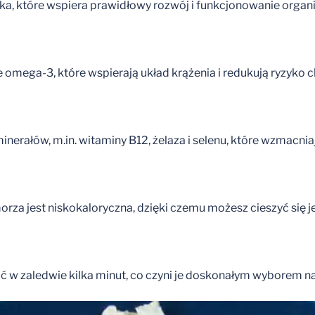
a, które wspiera prawidłowy rozwój i funkcjonowanie organ
omega-3, które wspierają układ krążenia i redukują ryzyko c
nerałów, m.in. witaminy B12, żelaza i selenu, które wzmacni
rza jest niskokaloryczna, dzięki czemu możesz cieszyć się je
w zaledwie kilka minut, co czyni je doskonałym wyborem na s