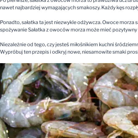
Po pierwsze, sałatka z owoców morza to prawdziwa uczta dl
nawet najbardziej wymagających smakoszy. Każdy kęs rozpł
Ponadto, sałatka ta jest niezwykle odżywcza. Owoce morza są
spożywanie Sałatka z owoców morza może mieć pozytywny w
Niezależnie od tego, czy jesteś miłośnikiem kuchni śródzi
Wypróbuj ten przepis i odkryj nowe, niesamowite smaki pros