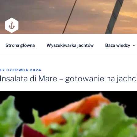
Przejdź
do
treści
CZARTER JACHTÓW /
CZARTER JACHTÓW
Strona główna
Wyszukiwarka jachtów
Baza wiedzy
OPUBLIKOWANE
17 CZERWCA 2024
W
Insalata di Mare – gotowanie na jachc