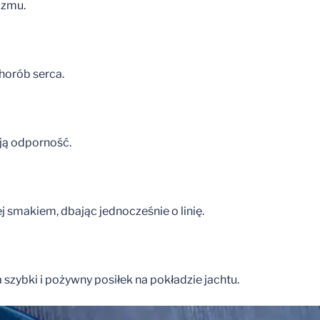
izmu.
horób serca.
ają odporność.
j smakiem, dbając jednocześnie o linię.
zybki i pożywny posiłek na pokładzie jachtu.