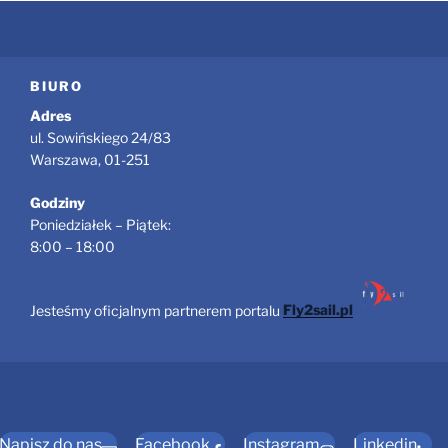
BIURO
Adres
ul. Sowińskiego 24/83
Warszawa, 01-251
Godziny
Poniedziałek – Piątek:
8:00 – 18:00
Jesteśmy oficjalnym partnerem portalu
Fly2sail.pl
Napisz do nas
Facebook
Instagram
Linkedin