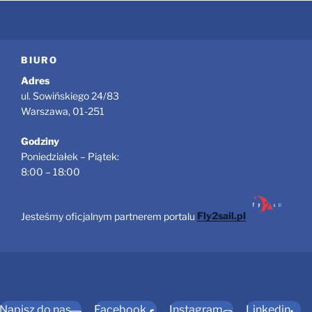
BIURO
Adres
ul. Sowińskiego 24/83
Warszawa, 01-251
Godziny
Poniedziałek – Piątek:
8:00 – 18:00
Jesteśmy oficjalnym partnerem portalu
Fly2sail.pl
Napisz do nas
Facebook
Instagram
Linkedin