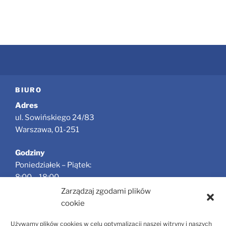
BIURO
Adres
ul. Sowińskiego 24/83
Warszawa, 01-251
Godziny
Poniedziałek – Piątek:
8:00 – 18:00
Zarządzaj zgodami plików
Jesteśmy oficjalnym partnerem portalu
Fly2sail.pl
cookie
Używamy plików cookies w celu optymalizacji naszej witryny i naszych