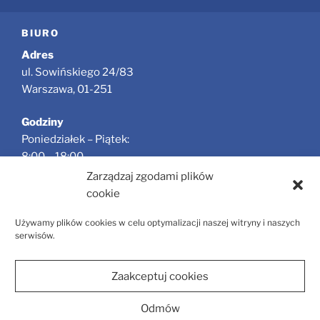
BIURO
Adres
ul. Sowińskiego 24/83
Warszawa, 01-251
Godziny
Poniedziałek – Piątek:
8:00 – 18:00
Zarządzaj zgodami plików
Jesteśmy oficjalnym partnerem portalu
Fly2sail.pl
cookie
Używamy plików cookies w celu optymalizacji naszej witryny i naszych
serwisów.
Zaakceptuj cookies
Odmów